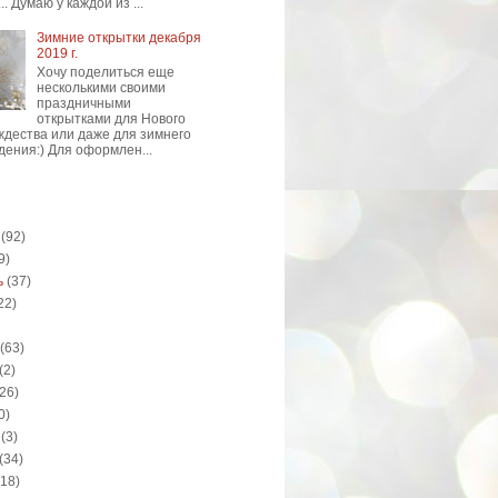
.. Думаю у каждой из ...
Зимние открытки декабря
2019 г.
Хочу поделиться еще
несколькими своими
праздничными
открытками для Нового
ождества или даже для зимнего
дения:) Для оформлен...
(92)
9)
ь
(37)
22)
(63)
(2)
(26)
0)
(3)
(34)
(18)