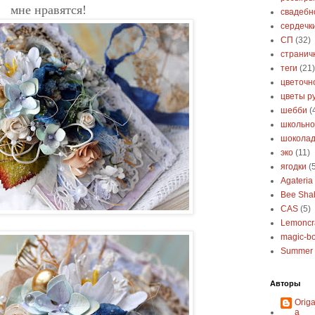
мне нравятся!
свадебн
сердечк
СП
(32)
странич
теги
(21)
цветочн
цветы р
шебби
(
школьно
шокола
эко
(11)
ягодки
(
Agateria 
Bee Sha
CAS
(5)
Lemoncra
magic-b
Summer 
Авторы
Orig
a