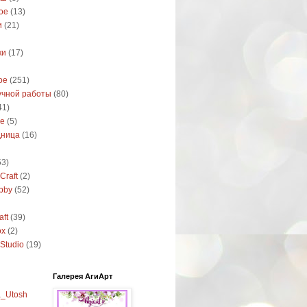
ое
(13)
и
(21)
ки
(17)
ое
(251)
учной работы
(80)
41)
е
(5)
дница
(16)
53)
Craft
(2)
bby
(52)
ft
(39)
ox
(2)
Studio
(19)
Галерея АгиАрт
a_Utosh