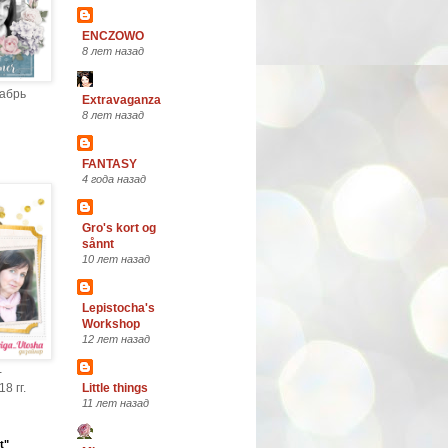
ENCZOWO
8 лет назад
кабрь
Extravaganza
8 лет назад
FANTASY
4 года назад
Gro's kort og
sånnt
10 лет назад
Lepistocha's
Workshop
12 лет назад
-
8 гг.
Little things
11 лет назад
t"