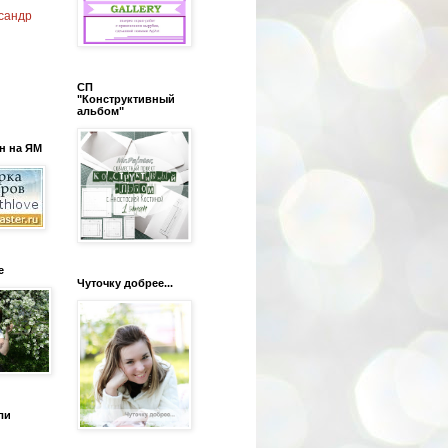
сандр
СП
"Конструктивный
альбом"
н на ЯМ
е
Чуточку добрее...
ли