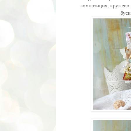
композиция, кружево,
буси