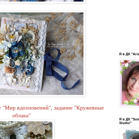
Я в ДК "Аги
е "Мир вдохновений", задание "Кружевные
облака"
Я в ДК "Su
Studio"