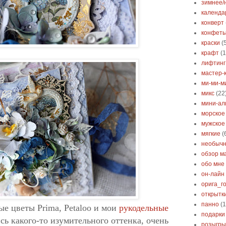
зимнее/
календа
конверт
конфет
краски
(
крафт
(1
лифтинг
мастер-
ми-ми-м
микс
(22
мини-ал
морское
мужское
мягкие
(
необыч
обзор м
обо мне
он-лайн
орига_г
открытк
панно
(1
е цветы Prima, Petaloo и мои
рукодельные
подарки
сь какого-то изумительного оттенка, очень
розыгр