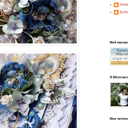
Алек
Буля
Мой магази
Я ВКонтакт
Мои читате