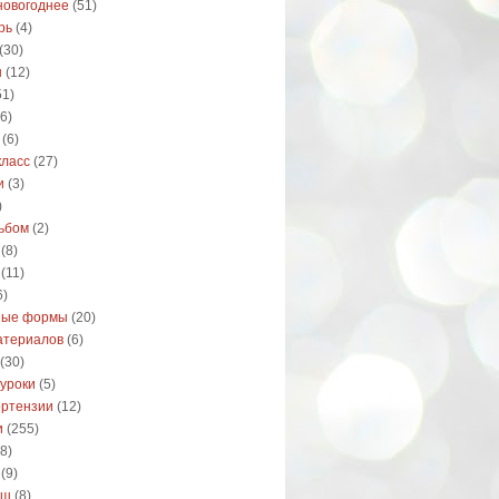
новогоднее
(51)
рь
(4)
(30)
ы
(12)
51)
6)
(6)
класс
(27)
и
(3)
)
ьбом
(2)
(8)
(11)
6)
ные формы
(20)
атериалов
(6)
(30)
 уроки
(5)
ортензии
(12)
и
(255)
8)
(9)
ыш
(8)