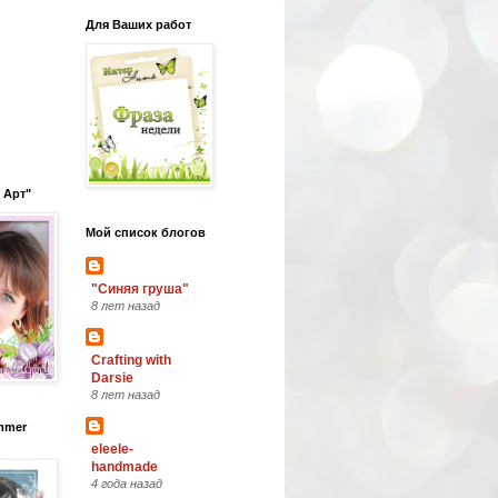
Для Ваших работ
 Арт"
Мой список блогов
"Синяя груша"
8 лет назад
Crafting with
Darsie
8 лет назад
mmer
eleele-
handmade
4 года назад