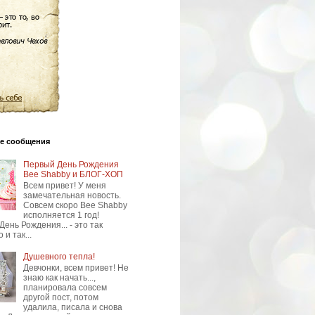
е сообщения
Первый День Рождения
Bee Shabby и БЛОГ-ХОП
Всем привет! У меня
замечательная новость.
Совсем скоро Bee Shabbу
исполняется 1 год!
ень Рождения... - это так
 и так...
Душевного тепла!
Девчонки, всем привет! Не
знаю как начать...,
планировала совсем
другой пост, потом
удалила, писала и снова