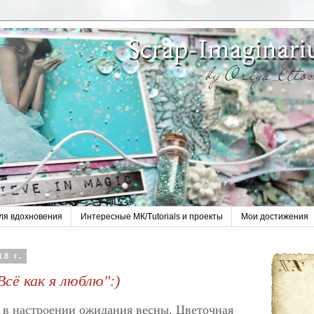
ля вдохновения
Интересные МК/Tutorials и проекты
Мои достижения
8 г.
сё как я люблю":)
й в настроении ожидания весны. Цветочная