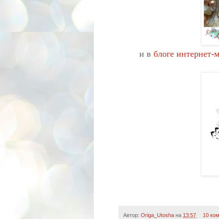
и в
блоге интернет-
Автор:
Origa_Utosha
на
13:57
10 ко