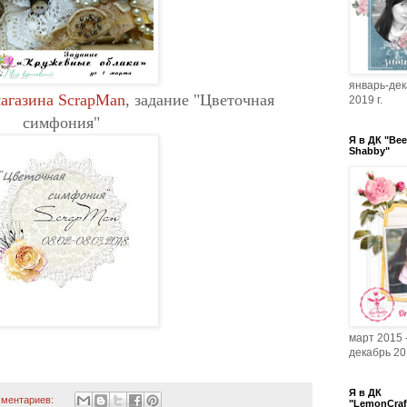
январь-де
магазина ScrapMan
, задание "Цветочная
2019 г.
симфония"
Я в ДК "Bee
Shabby"
март 2015 
декабрь 201
Я в ДК
мментариев:
"LemonCraf