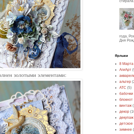
стирала.
года, Р
Дня Рож
Ярлыки
8 Марта
АгиАрт
(
олнен золотыми элементами:
акварел
альтер
(
АТС
(5)
бабочки
блокнот
винтаж
декор
(1
декупаж
детское
зимнее